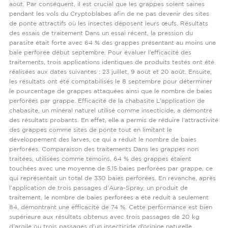
août. Par conséquent, il est crucial que les grappes soient saines
pendant les vols du Cryptoblabes afin de ne pas devenir des sites
de ponte attractifs où les insectes déposent leurs œufs. Résultats
des essais de traitement Dans un essai récent, la pression du
parasite était forte avec 64 % des grappes présentant au moins une
baie perforée début septembre. Pour évaluer l’efficacité des
traitements, trois applications identiques de produits testés ont été
réalisées aux dates suivantes : 23 juillet, 9 août et 20 août. Ensuite,
les résultats ont été comptabilisés le 8 septembre pour déterminer
le pourcentage de grappes attaquées ainsi que le nombre de baies
perforées par grappe. Efficacité de la chabasite L’application de
chabasite, un minéral naturel utilisé comme insecticide, a démontré
des résultats probants. En effet, elle a permis de réduire l’attractivité
des grappes comme sites de ponte tout en limitant le
développement des larves, ce qui a réduit le nombre de baies
perforées. Comparaison des traitements Dans les grappes non
traitées, utilisées comme témoins, 64 % des grappes étaient
touchées avec une moyenne de 5,15 baies perforées par grappe, ce
qui représentait un total de 330 baies perforées. En revanche, après
l’application de trois passages d’Aura-Spray, un produit de
traitement, le nombre de baies perforées a été réduit à seulement
84, démontrant une efficacité de 74 %. Cette performance est bien
supérieure aux résultats obtenus avec trois passages de 20 kg
d’argile ou trois passages d’un insecticide d’origine naturelle.