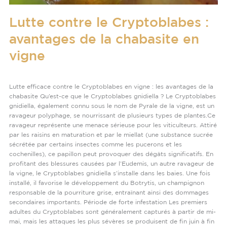
la
chabasite
Lutte contre le Cryptoblabes :
en
vigne
avantages de la chabasite en
vigne
Lutte contre les ravageurs
/
Studio Benben
Lutte efficace contre le Cryptoblabes en vigne : les avantages de la
chabasite Qu’est-ce que le Cryptoblabes gnidiella ? Le Cryptoblabes
gnidiella, également connu sous le nom de Pyrale de la vigne, est un
ravageur polyphage, se nourrissant de plusieurs types de plantes.Ce
ravageur représente une menace sérieuse pour les viticulteurs. Attiré
par les raisins en maturation et par le miellat (une substance sucrée
sécrétée par certains insectes comme les pucerons et les
cochenilles), ce papillon peut provoquer des dégâts significatifs. En
profitant des blessures causées par l’Eudemis, un autre ravageur de
la vigne, le Cryptoblabes gnidiella s’installe dans les baies. Une fois
installé, il favorise le développement du Botrytis, un champignon
responsable de la pourriture grise, entraînant ainsi des dommages
secondaires importants. Période de forte infestation Les premiers
adultes du Cryptoblabes sont généralement capturés à partir de mi-
mai, mais les attaques les plus sévères se produisent de fin juin à fin