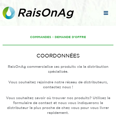
Aller
au
contenu
COMMANDES - DEMANDE D'OFFRE
COORDONNÉES
RaisOnAg commercialise ses produits via la distribution
spécialisée.
Vous souhaitez rejoindre notre réseau de distributeurs,
contactez nous !
Vous souhaitez savoir où trouver nos produits? Utilisez le
formulaire de contact et nous vous indiquerons le
distributeur le plus proche de chez vous pour vous livrer
rapidement.