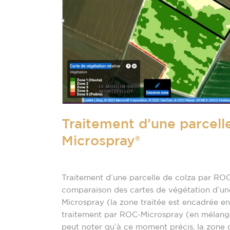
colza
par
ROC-
Microspray®
Traitement d’une parcell
Microspray®
Non classé
/
raisonag
Traitement d’une parcelle de colza par RO
comparaison des cartes de végétation d’une
Microspray (la zone traitée est encadrée en 
traitement par ROC-Microspray (en mélange
peut noter qu’à ce moment précis, la zone d’e