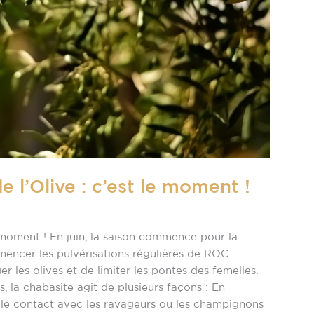
 l’Olive : c’est le moment !
e moment ! En juin, la saison commence pour la
encer les pulvérisations régulières de ROC-
 les olives et de limiter les pontes des femelles.
ves, la chabasite agit de plusieurs façons : En
t le contact avec les ravageurs ou les champignons