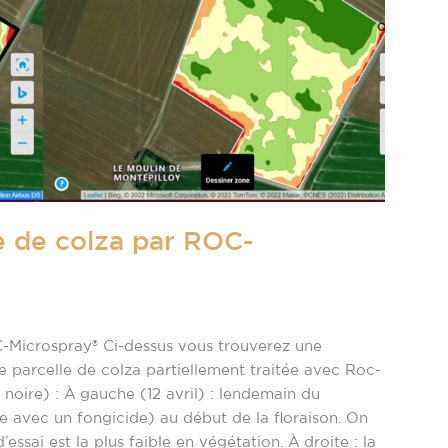
e de colza par ROC-
C-Microspray® Ci-dessus vous trouverez une
 parcelle de colza partiellement traitée avec Roc-
noire) : À gauche (12 avril) : lendemain du
 avec un fongicide) au début de la floraison. On
ssai est la plus faible en végétation. À droite : la